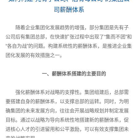
司薪酬体系
随着企业集团化发展趋势的增强，部分集团是先有子
公司后有集团总部，在快速扩张过程中出现了“集而不团”和
“各自为战”的问题。构建系统性的薪酬体系，是推进企业集
团化发展的有效措施之一。
一、薪酬体系搭建的主要目的
强化薪酬体系对战略的支撑性。集团组建后，总部需
要搭建自身的薪酬体系，以支撑总部的运转。同时，为明
确集团的未来发展方向，往往会开展战略规划并制定发展
目标。通过以战略为导向系统性地搭建新的薪酬体系，促
进核心人才的引进留用和公平激励，可以有效支撑集团未