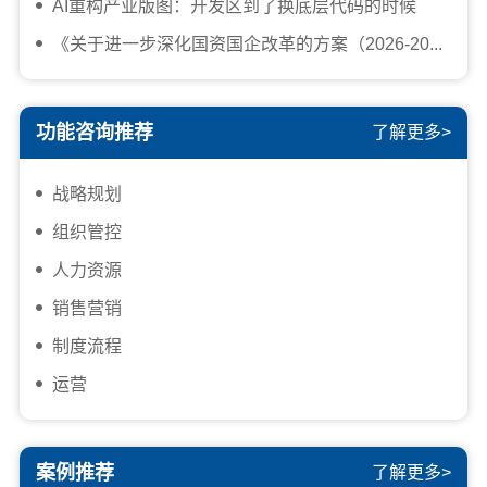
AI重构产业版图：开发区到了换底层代码的时候
《关于进一步深化国资国企改革的方案（2026-20...
功能咨询推荐
了解更多>
战略规划
组织管控
人力资源
销售营销
制度流程
运营
案例推荐
了解更多>