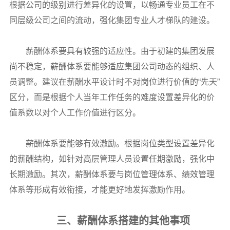
根据公司的级别进行差异化的设置，以畅通专业员工在不
同层级公司之间的流动，强化集团专业人才梯队的建设。
薪酬体系要具有较强的适应性。由于初建的集团发展
尚不稳定，薪酬体系要能够适应集团公司动态的组织、人
员调整。建议在薪酬水平设计时不对岗位进行价值的“先天”
区分，而是根据个人当年工作任务的难度设置差异化的价
值系数以对个人工作价值进行区分。
薪酬体系要能够有效激励。根据岗位类型设置差异化
的薪酬结构，如针对高层管理人员设置任期激励，强化中
长期激励。其次，薪酬体系要与岗位管理体系、绩效管理
体系等形成有效衔接，才能更好地发挥激励作用。
三、薪酬体系搭建的其他事项