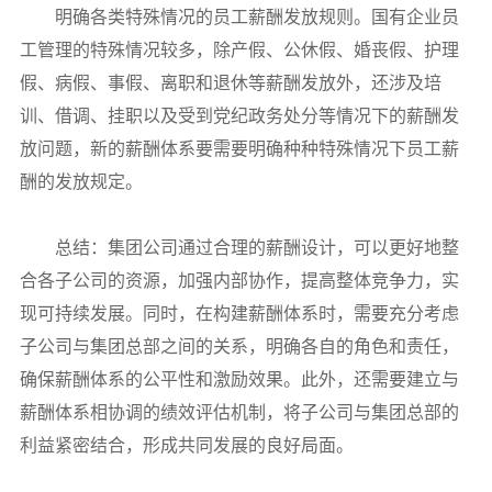
明确各类特殊情况的员工薪酬发放规则。国有企业员
工管理的特殊情况较多，除产假、公休假、婚丧假、护理
假、病假、事假、离职和退休等薪酬发放外，还涉及培
训、借调、挂职以及受到党纪政务处分等情况下的薪酬发
放问题，新的薪酬体系要需要明确种种特殊情况下员工薪
酬的发放规定。
总结：集团公司通过合理的薪酬设计，可以更好地整
合各子公司的资源，加强内部协作，提高整体竞争力，实
现可持续发展。同时，在构建薪酬体系时，需要充分考虑
子公司与集团总部之间的关系，明确各自的角色和责任，
确保薪酬体系的公平性和激励效果。此外，还需要建立与
薪酬体系相协调的绩效评估机制，将子公司与集团总部的
利益紧密结合，形成共同发展的良好局面。