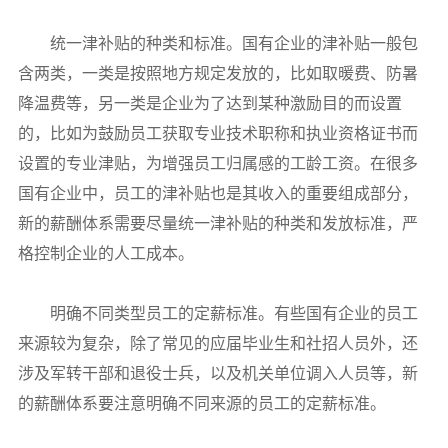
统一津补贴的种类和标准。国有企业的津补贴一般包
含两类，一类是按照地方规定发放的，比如取暖费、防暑
降温费等，另一类是企业为了达到某种激励目的而设置
的，比如为鼓励员工获取专业技术职称和执业资格证书而
设置的专业津贴，为增强员工归属感的工龄工资。在很多
国有企业中，员工的津补贴也是其收入的重要组成部分，
新的薪酬体系需要尽量统一津补贴的种类和发放标准，严
格控制企业的人工成本。
明确不同类型员工的定薪标准。有些国有企业的员工
来源较为复杂，除了常见的应届毕业生和社招人员外，还
涉及军转干部和退役士兵，以及机关单位调入人员等，新
的薪酬体系要注意明确不同来源的员工的定薪标准。