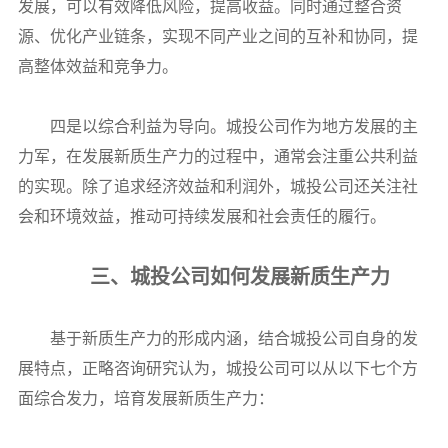
发展，可以有效降低风险，提高收益。同时通过整合资
源、优化产业链条，实现不同产业之间的互补和协同，提
高整体效益和竞争力。
四是以综合利益为导向。城投公司作为地方发展的主
力军，在发展新质生产力的过程中，通常会注重公共利益
的实现。除了追求经济效益和利润外，城投公司还关注社
会和环境效益，推动可持续发展和社会责任的履行。
三、城投公司如何发展新质生产力
基于新质生产力的形成内涵，结合城投公司自身的发
展特点，正略咨询研究认为，城投公司可以从以下七个方
面综合发力，培育发展新质生产力：