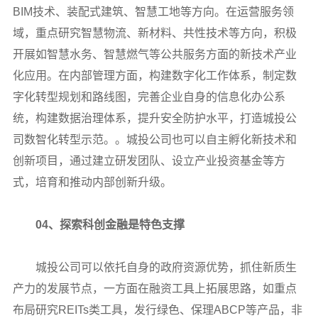
BIM技术、装配式建筑、智慧工地等方向。在运营服务领
域，重点研究智慧物流、新材料、共性技术等方向，积极
开展如智慧水务、智慧燃气等公共服务方面的新技术产业
化应用。在内部管理方面，构建数字化工作体系，制定数
字化转型规划和路线图，完善企业自身的信息化办公系
统，构建数据治理体系，提升安全防护水平，打造城投公
司数智化转型示范。。城投公司也可以自主孵化新技术和
创新项目，通过建立研发团队、设立产业投资基金等方
式，培育和推动内部创新升级。
04、探索科创金融是特色支撑
城投公司可以依托自身的政府资源优势，抓住新质生
产力的发展节点，一方面在融资工具上拓展思路，如重点
布局研究REITs类工具，发行绿色、保理ABCP等产品，非