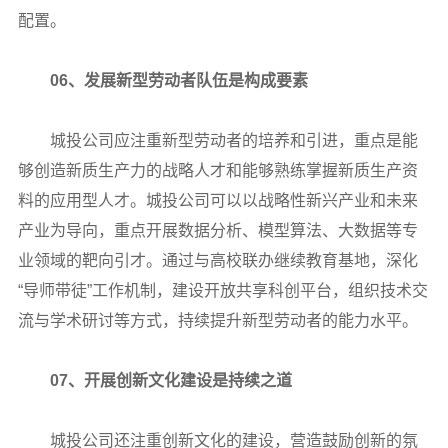
配置。
06、发展新型劳动者队伍是构成要素
城投公司应注重新型劳动者的培养和引进，重点是能
够创造新质生产力的战略人才和能够熟练掌握新质生产资
料的应用型人才。城投公司可以以战略性新兴产业和未来
产业为导向，重点开展数据分析、模型算法、大数据等专
业领域的靶向引才。通过与高校联办继续教育基地，深化
“导师带徒”工作机制，建设开放共享科创平台，组织技术交
流与学术研讨等方式，持续提升新型劳动者的能力水平。
07、开展创新文化建设是持续之道
城投公司还注重创新文化的建设，营造鼓励创新的氛