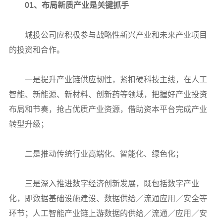
01、布局新质产业是关键抓手
城投公司应积极参与战略性新兴产业和未来产业项目
的投资和合作。
一是提升产业链供应韧性，紧扣硬科技主线，在人工
智能、新能源、新材料、创新药等领域，把握好产业投资
布局和节奏，抢占优质产业资源，借助资本平台完成产业
转型升级；
二是推动传统行业高端化、智能化、绿色化；
三是深入推进数字经济创新发展，既包括数字产业
化，即数据基础设施建设、数据供给／流通应用／安全等
环节；人工智能产业链上游数据的供给／流通／应用／安