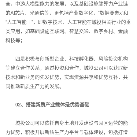
全，中游大模型能力的发展，以及基础设施端算力产业链
的AI芯片、光通信等，更包括产业数字化，“数据要素x”和
“人工智能＋”，即数字技术、人工智能在城投相关行业的垂
类应用，如基础设施互联网、智慧交通、数字乡村、金融
科技等；
四是积极与创新型企业、科技孵化器、风险投资机构
等建立合作关系，通过投资和合作，城投公司可以获取新
技术和新业务的先发优势，实现资源共享和优势互补，共
同推动新质生产力的发展。
02、搭建新质产业载体是优势基础
城投公司可以依托自身土地开发建设与园区运营的能
力优势，积极开展新质生产力平台与载体建设，包括打造