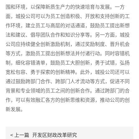
围和环境，以保障新质生产力的快速培育与发展。一方
面，城投公司可以为员工创造积极、开放和支持创新的工
作环境，建立员工与高层的对话通道，鼓励员工提出新想
法和建议、倡导团队合作和知识分享等。另一方面，城投
公司应持续健全创新激励机制，通过奖励制度、晋升机会
等方式，激励员工提出创新想法并付诸行动。同时容错机
制，细化容错清单，鼓励员工大胆创新，勇于试错，弘扬
宽松包容、勇于探索的创新精神。此外，城投公司还可以
通过鼓励跨部门合作、跨部门人才流动等方式，促进不同
背景和专业领域的员工之间的创新合作。通过跨部门的合
作，可以有效融汇各方的创新思维和资源，推动公司的创
新发展。
< 上一篇
开发区财政改革研究