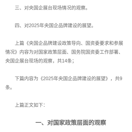
三、对央国企展台现场情况的观察。
四、对2025年央国企品牌建设的展望。
上篇《央国企品牌建设政策导向、国资委要求和参展
情况》内容为对国家政策层面、国务院国资委工作部署、
央国企展台现场的观察，共14条；
下篇内容为《2025年央国企品牌建设的展望》，共9
条。
上篇正文如下：
一、对国家政策层面的观察