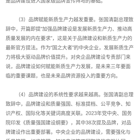
是品牌建设进入国家级品牌宣传阵地的基础。
（3）品牌赋能新质生产力越发重要。张国清副总理致
辞中，开篇即提“加强品牌建设是发展新质生产力、推动高
质量发展的内在要求”，这是关于品牌建设和新质生产力的
最新官方提法。作为“国之大者”的中央企业，发展新质生产
力将极大驱动品牌价值提升。对央企品牌建设专责部门来
说，品牌建设如何赋能新质生产力发展，是未来三年要面
临的重要课题，也是未来品牌资源投入的重要方向。
（4）品牌建设的系统性要求越来越高。张国清副总理
致辞中，品牌建设和质量强国、标准提档、公平竞争、知
识产权、国际化等关键词高度关联。2023年党中央、国务
院印发《质量强国建设纲要》，其中38次提及品牌，对品
牌建设作出重要部署。中央企业的品牌建设，需要强化与