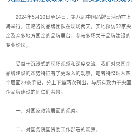
2024年5月10日至14日，第八届中国品牌日活动在上
海举行。正略咨询品牌团队在现场两天，实地探访52家央
企及众多地方国企的品牌展台，参与多场关于品牌建设的
专业论坛。
受益于沉浸式的现场观感和深度交流，我们对央国企
品牌建设的态势特征有了更深入的观察，笔者特整理为四
个层面23条手记，分上下篇两次刊出，与所有致力于央国
企品牌建设的同仁们共飨。
一、对国家政策层面的观察。
二、对国务院国资委工作部署的观察。