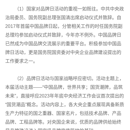
（1）国家对品牌日活动的重视一如既往。中共中央政
治局委员、国务院副总理张国清出席启动仪式并致辞。自
2017年首届中国品牌日起，分管相关工作的时任国务院副
总理均参加启动仪式并致辞，今年亦不例外。中国品牌日
已然成为中国品牌交流展示的重要平台。积极参加中国品
牌日活动，更是国务院国资委对中央企业品牌建设提出的
工作要求之一。
（2）品牌日活动与国家战略呼应密切。活动主题上，
本届活动主题——“中国品牌，世界共享；国货潮牌，品筑
未来”，直接呼应2023年年底中央经济工作会议首次提出的
“国货潮品”概念。活动内容上，各大央企重点展现具备新质
生产力特征的国之重器、国家名片，包括技术品牌、产品
品牌、工程品牌等。对央国企来说，优质的品牌供给始终