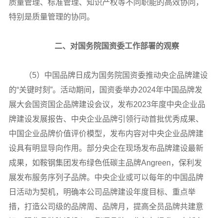
质量管理、标准管理、知识产权等不同职能的高效协同，
特别是质量管理的协同。
二、对国务院国资委工作部署的观察
（5）中国品牌日成为国务院国资委推动央企品牌建设
的“关键时刻”。活动期间，国资委举办2024年中国品牌发
展大会国资国企品牌建设会议，发布2023年度中央企业品
牌建设发展报告、中央企业品牌引领行动首批优秀成果、
中国企业品牌价值评价模型，发布内容对中央企业品牌建
设具有明显导向作用。部分央企在现场发布品牌建设最新
成果，如鞍钢集团发布绿色低碳主品牌Angreen，保利发
展发布服务序列子品牌。中央企业或可以每年的中国品牌
日活动为契机，明确本公司品牌建设年度目标、重点举
措，打造公司级的品牌周、品牌月，提高全员品牌共建意