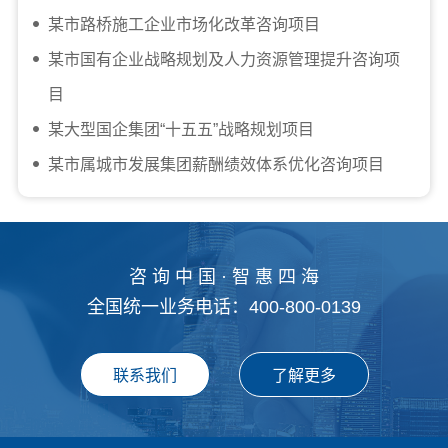
某市路桥施工企业市场化改革咨询项目
某市国有企业战略规划及人力资源管理提升咨询项
目
某大型国企集团“十五五”战略规划项目
某市属城市发展集团薪酬绩效体系优化咨询项目
咨 询 中 国 · 智 惠 四 海
全国统一业务电话：400-800-0139