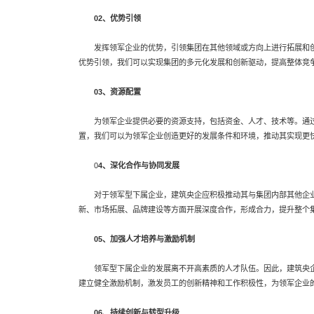
在确定了下属企业的分类方法后，需
01、量化指标
量化指标是评估下属企业领军潜力的
业，我们可以设置技术水平、专利数量等
02、数据测试
在确定了量化指标后，我们需要进行
是否能够准确反映企业的实际情况和未来
03、指标优化
指标优化是一个持续的过程，需要根