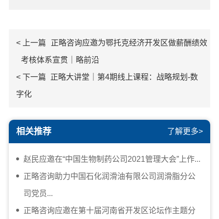
< 上一篇
正略咨询应邀为鄂托克经济开发区做薪酬绩效
考核体系宣贯｜略前沿
< 下一篇
正略大讲堂｜第4期线上课程：战略规划-数
字化
相关推荐
了解更多>
赵民应邀在“中国生物制药公司2021管理大会”上作...
正略咨询助力中国石化润滑油有限公司润滑脂分公
司党员...
正略咨询应邀在第十届河南省开发区论坛作主题分