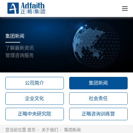
集团新闻
了解最新资讯
管理咨询服务
公司简介
集团新闻
企业文化
社会责任
正略中央研究院
正略咨询训练营
您当前位置:
首页
关于我们
集团新闻