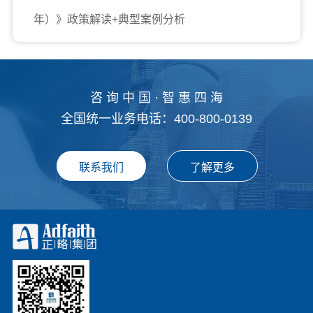
年）》政策解读+典型案例分析
咨 询 中 国 · 智 惠 四 海
全国统一业务电话：400-800-0139