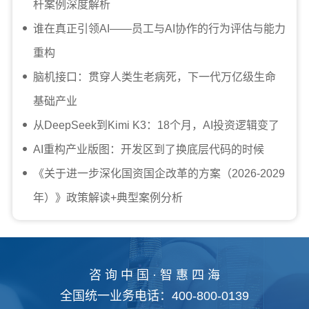
杆案例深度解析
谁在真正引领AI——员工与AI协作的行为评估与能力
重构
脑机接口：贯穿人类生老病死，下一代万亿级生命
基础产业
从DeepSeek到Kimi K3：18个月，AI投资逻辑变了
AI重构产业版图：开发区到了换底层代码的时候
《关于进一步深化国资国企改革的方案（2026-2029
年）》政策解读+典型案例分析
咨 询 中 国 · 智 惠 四 海
全国统一业务电话：400-800-0139