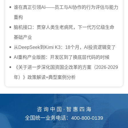
谁在真正引领AI——员工与AI协作的行为评估与能力
重构
脑机接口：贯穿人类生老病死，下一代万亿级生命
基础产业
从DeepSeek到Kimi K3：18个月，AI投资逻辑变了
AI重构产业版图：开发区到了换底层代码的时候
《关于进一步深化国资国企改革的方案（2026-2029
年）》政策解读+典型案例分析
咨 询 中 国 · 智 惠 四 海
全国统一业务电话：400-800-0139