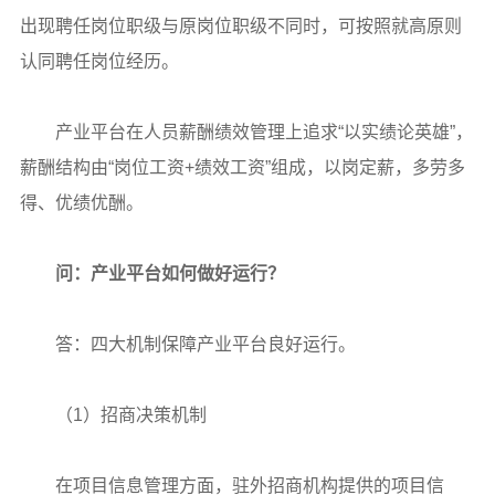
出现聘任岗位职级与原岗位职级不同时，可按照就高原则
认同聘任岗位经历。
产业平台在人员薪酬绩效管理上追求“以实绩论英雄”，
薪酬结构由“岗位工资+绩效工资”组成，以岗定薪，多劳多
得、优绩优酬。
问：产业平台如何做好运行？
答：四大机制保障产业平台良好运行。
（1）招商决策机制
在项目信息管理方面，驻外招商机构提供的项目信