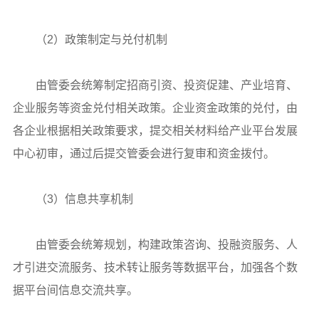
（2）政策制定与兑付机制
由管委会统筹制定招商引资、投资促建、产业培育、
企业服务等资金兑付相关政策。企业资金政策的兑付，由
各企业根据相关政策要求，提交相关材料给产业平台发展
中心初审，通过后提交管委会进行复审和资金拨付。
（3）信息共享机制
由管委会统筹规划，构建政策咨询、投融资服务、人
才引进交流服务、技术转让服务等数据平台，加强各个数
据平台间信息交流共享。