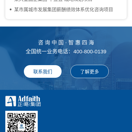
某市属城市发展集团薪酬绩效体系优化咨询项目
咨 询 中 国 · 智 惠 四 海
全国统一业务电话：400-800-0139