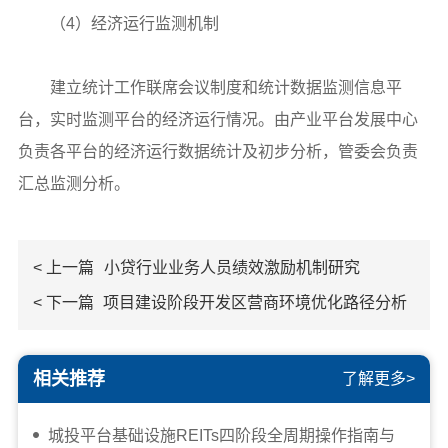
（4）经济运行监测机制
建立统计工作联席会议制度和统计数据监测信息平
台，实时监测平台的经济运行情况。由产业平台发展中心
负责各平台的经济运行数据统计及初步分析，管委会负责
汇总监测分析。
< 上一篇
小贷行业业务人员绩效激励机制研究
< 下一篇
项目建设阶段开发区营商环境优化路径分析
相关推荐
了解更多>
城投平台基础设施REITs四阶段全周期操作指南与