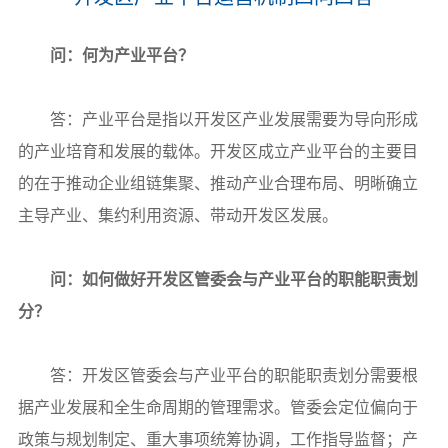
问：何为产业平台？
答：产业平台是指以开发区产业发展需要为导向形成
的产业培育和发展的载体。开发区成立产业平台的主要目
的在于推动企业组链集聚、推动产业合理布局、明晰确立
主导产业、集约利用资源、带动开发区发展。
问：如何做好开发区管委会与产业平台的职能职责划
分？
答：开发区管委会与产业平台的职能职责划分需要根
据产业发展和全生命周期的管理需求。管委会定位偏向于
政策与规划制定、重大事项统筹协调，工作指导监督；产