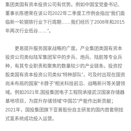
集团类国有资本投资公司有优势。例如中国宝党委书记、
董事长陈德荣在该公司2022年二季度工作例会指出“我们面
临新一轮钢铁行业下行周期……我们经历了2008年和2015
年两次行业低谷……”。
更易提升服务国家战略的广度。产业集团类国有资本
投资公司类似陆军集团军中的步兵、炮兵、陆航等专业兵
种，有其专业职责和聚焦的数量较少的产业链条。投资控
股类国有资本投资公司类似“特种部队”，可及时出现在国资
尚未布局的国家“卡脖子”相关科技前沿、战略新兴等关键领
域。例如2021年,国投集团电子工程院承接武汉国家存储器
基地项目，为提升存储领域“中国芯”产能作出新贡献；
2021年，国投集团旗下亚普股份自主研发的国内首套侧挂
式氢系统成功投入运营。