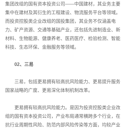
集团改组的国有资本投资公司——中国建材，其业务主要
集中在建材及其衍生的工程建设、物流服务平台等领域。
而投资控股类企业改组的国投集团，其业务不仅涵盖电
力、矿产资源、交通等基础产业，还包括先进制造业、新
材料、生物能源、健康养老、医药医疗、检验检测、智能
科技、生态环保、金融服务等领域。
02、三易
三易，包括更易拥有较高抗风险能力、更易提升服务
国家战略的广度、更易深化体制机制改革。
更易拥有较高抗风险能力。是因为投资控股类企业改
组的国有资本投资公司，产业布局通常横跨多个行业，在
抗行业周期性风险、防范内部风险传染等方面，均较产业