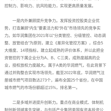
控制力、影响力、抗风险能力，实现更高质量发展。
一是内外兼顾提升竞争力。发挥投资控股类企业优
势，打造兼顾“内生”要素活力和“外在”市场领先的竞争实
力。如华润集团在2021年以“分类管控、分级管控、动态调
整、放管结合”为原则，建立《差异化管控方案》，综合5
大维度、14项指标，建立起成熟的评价体系，并以此把全
资管控的下属企业分为A、B、C三类，成熟度越高的企
业，授权放权力度越大。属于A类的华润燃气，在此背景下
通过并购整合实现市场领先，截至2022年底，华润燃气注
册城市燃气项目数达273个，遍布全国25个省份，在中国
城市燃气的市场份额超过15%，排名第一。
二是多域并进提升创新力。重点在商业模式、体制机
制创新领域率先突破，与包括产业集团类国有资本投资公