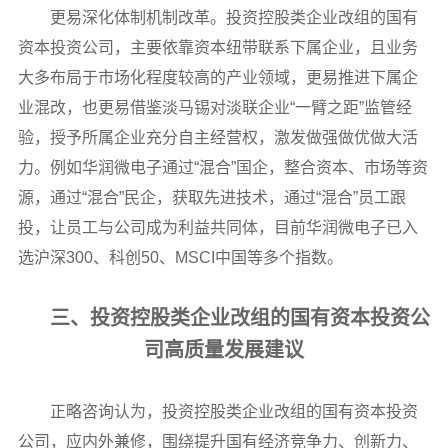
更易深化体制机制改革。投资控股类企业改组的国有
资本投资公司，主要依靠资本纽带联系下属企业，且业务
大多布局于市场化程度较高的产业领域，更易推进下属企
业混改，也更易借鉴淡马锡对淡联企业“一臂之距”监管经
验，授予所属企业充分自主经营权，激发做强做优做大活
力。例如华润微电子通过“混合”国企，整合资本、市场等资
源，通过“混合”民企，获取先进技术，通过“混合”员工跟
投，让员工与公司成为利益共同体，目前华润微电子已入
选沪深300、科创50、MSCI中国等多个指数。
三、投资控股类企业改组的国有资本投资公
司高质量发展建议
正略咨询认为，投资控股类企业改组的国有资本投资
公司，应内外兼修，围绕提升国有经济竞争力、创新力、