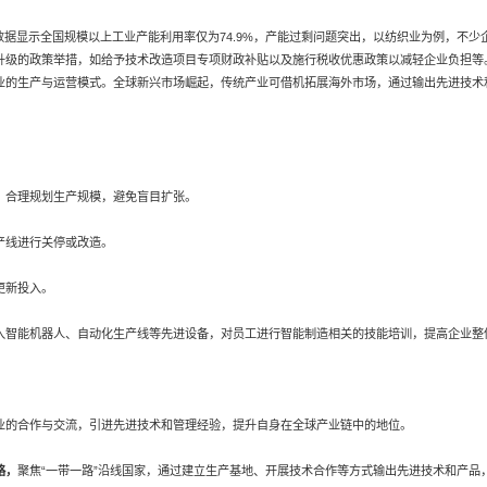
未来产业加快数智化、绿色化、融合化发展，塑造产业发展新引擎
我们正处于科技飞速发展的时代，先进技术与产业发展相互交融
业注入新的活力，助力其实现数字化升级，提升产业的整体效率
随着全球范围内对环境保护的重视程度不断提升，人们的环保意
。
断发展和科技的持续进步，产业融合的现象日益显著，不同产业
资国企需积极拥抱新技术，大力推动自身的智能化与数字化转型
应加大在清洁能源、节能环保领域的投入，特别是能源企业要大