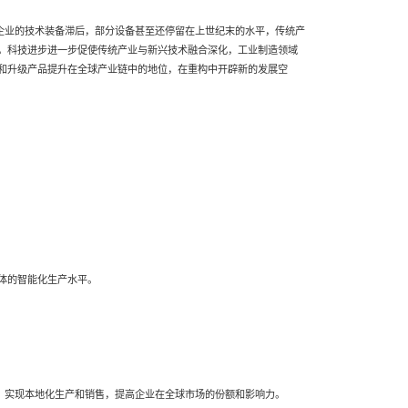
，培育产业发展新动能。
，将以前所未有的力量重塑产业发展模式，让生产更加智能高效、
和竞争力。
识日益增强，产业绿色发展的重要性愈发凸显，绿色产业无疑成为
之间的边界逐渐模糊，彼此相互渗透、相互影响，为企业带来新的
，为产业的智能化和数字化发展发挥引领作用。
力发展风能、太阳能等清洁能源，制造业企业持续不断改进工艺、