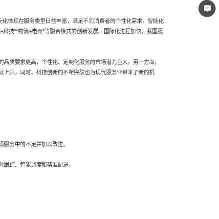
设备，对员工进行智能制造相关的技能培训，提高企业整体的智能
理经验，提升自身在全球产业链中的地位。
建立生产基地、开展技术合作等方式输出先进技术和产品，实现本
业加速发展，未来产业加速培育
优良的发展环境，人们对高品质生活的向往及社会发展的需求促使