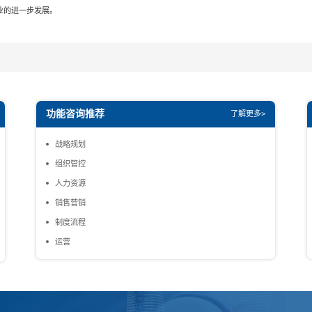
机，新一代电池技术有望提升新能源汽车续航与性能，人工智能算
强大支撑，共同推动新兴产业和未来产业迈向新高度，开启崭新
未来产业的蓬勃发展，需发挥自身优势，适应发展趋势，在推动
据相关政策，制定前瞻性发展战略，建立动态调整机制，把新兴
立专项研发基金，投入充足资金用于各产业领域的新兴技术研发
、技术共享、人才交流激发创新活力，比如与高校共建实验室开
，
促进企业内部不同产业板块融合，同时加强与其他企业合作，
据产业特点和优势拓展海外市场，加强与国外先进企业和科研机
全风险评估机制，全面评估技术研发、市场、政策等风险，考虑