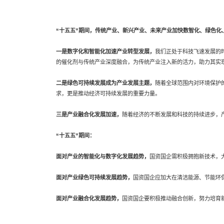
您当前位置:
首页
研究与洞察
正略洞察
“
十五五”期间是推进中国式现代化的关键
中国式现代化，构建现代产业体系至关重
供坚实的依据和方向指引。
本文旨在深入分析“十五五”期间现代产
应时代变革，引领产业升级，推动经济社