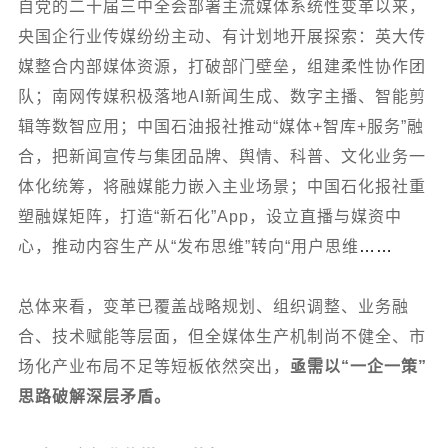
自党的二十届三中全会部署主流媒体系统性变革以来，
央国企行业传媒纷纷主动、有计划地开展探索：英大传
媒整合内部媒体资源，打破部门壁垒，组建柔性协作团
队；南网传媒积极落地AI新闻生成、数字主播、智能剪
辑等数智应用；中国石油报社推动“媒体+智库+服务”融
合，把新闻宣传与集团品牌、舆情、科普、文化业务一
体化统筹，将融媒能力嵌入主业场景；中国石化报社重
塑融媒矩阵，打造“新石化”App，设立直播与媒资中
心，推动内容生产从“发布思维”转向“用户思维
……
总体来看，变革已覆盖战略规划、组织调整、业务融
合、技术赋能等层面，但全媒体生产机制尚不健全、市
场化产业布局不足等短板依然突出，
亟需以“一企一策”
思路破解深层矛盾。