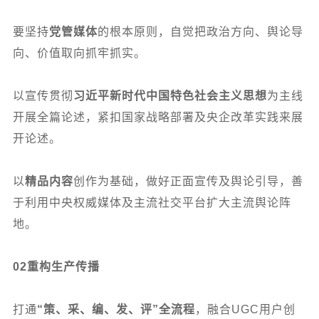
要坚持
党管媒体
的根本原则，自觉把政治方向、舆论导
向、价值取向抓牢抓实。
以宣传贯彻
习近平新时代中国特色社会主义思想
为主线
开展全篇论述，紧扣国家战略部署及央企改革实践来展
开论述。
以
精品内容
创作为基础，做好正面宣传及舆论引导，善
于利用中央权威媒体及主流社交平台扩大主流舆论阵
地。
02
重构生产传播
打通
“策、采、编、发、评”全流程
，融合UGC用户创