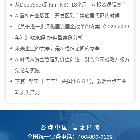
从DeepSeek到Kimi K3：18个月，AI投资逻辑变了
AI重构产业版图：开发区到了换底层代码的时候
《关于进一步深化国资国企改革的方案（2026-2029
年）》政策解读+典型案例分析
未来企业的竞争，是AI组织之间的竞争
AI时代从资金管理到价值创造，财务公司战略升级方
法论与实践
下篇 | 锚定“十五五”：央国企AI布局，激活重点产业
新质生产力
咨 询 中 国 · 智 惠 四 海
全国统一业务电话：400-800-0139