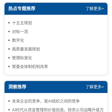
热点专题推荐
了解更多>
十五五规划
对标一流
数字化
高质量发展规划
管理标准化
管委会体制机制改革
洞察推荐
了解更多>
未来企业的竞争，是AI组织之间的竞争
AI时代从资金管理到价值创造，财务公司战略升级方