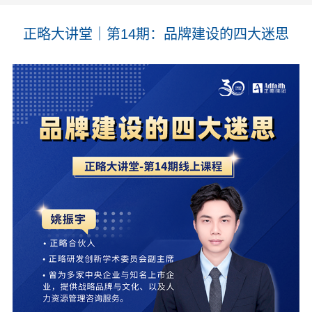
正略大讲堂｜第14期：品牌建设的四大迷思