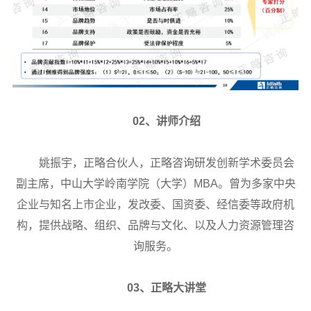
02、讲师介绍
姚振宇，正略合伙人，正略咨询研发创新学术委员会
副主席，中山大学岭南学院（大学）MBA。曾为多家中央
企业与知名上市企业，发改委、国资委、经信委等政府机
构，提供战略、组织、品牌与文化、以及人力资源管理咨
询服务。
03、正略大讲堂