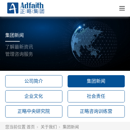
集团新闻
了解最新资讯
管理咨询服务
公司简介
集团新闻
企业文化
社会责任
正略中央研究院
正略咨询训练营
您当前位置:
首页
关于我们
集团新闻