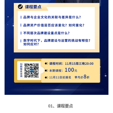
01、课程要点