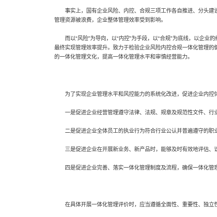
您当前位置:
首页
研究与洞察
正略洞察
最近几年，国务院国资委将建立健全“
督工作的实施意见》和《关于做好202
在此背景下，“三合一”的一体化管
是否有效运行的根本手段，一体化管理评
事实上，国有企业风险、内控、合规
管理资源被浪费，企业整体管理效率受到