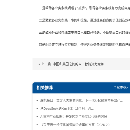
实践步骤如下：
第一步：确定集团整体及各业务条线
“元均利润”作为盯住指标。营销条线需要
时性，因此设置“元均节约采购成本”与“
职能部门由于基本不直接产生大额成本或效
第二步：计算确定人力资源投入产出
营数据的移动平均值；若业绩平稳增长，
第三步：年初确定人力资源投入产出
有序提升，下一年的人力资源投入产出比
第四步：配合建立月度监控机制。每