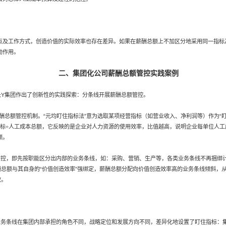
集团化公司分条线
设计的核心内容，又因其与组织及个人的经济利益直接相关，时
一、集团
不够系统完善，导致集团失去对总体人工成本预算及过程的把控