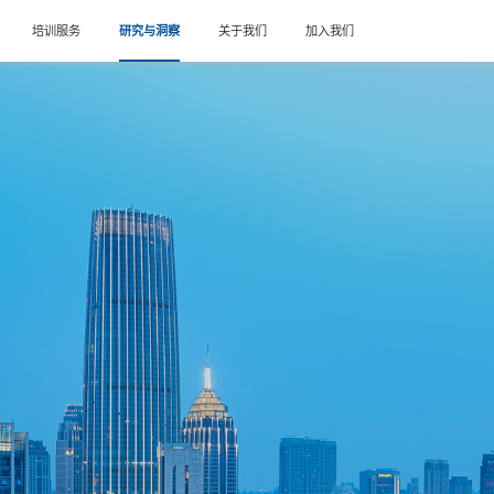
首页
咨询服务
培训服务
研究与洞察