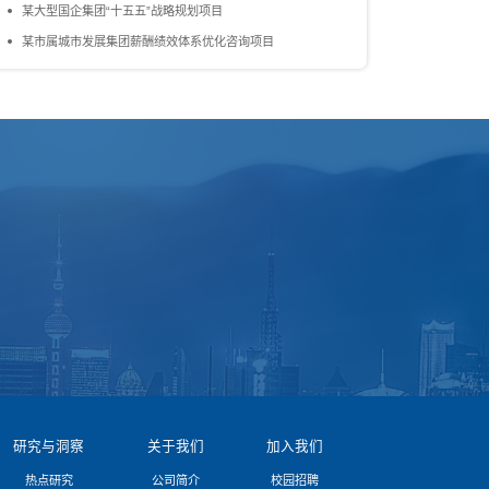
品牌影响度等角度对各业务条线（包括生产条线下的各生产基地）
抗因素对薪酬总额扰动的一种方式。
源投入产出比，计算当年薪酬总额。需要注意的是：在对核定的集
保证各业务条线年度实得人工成本总额不突破集团的人工成本总额
展薪酬总额管控的可取之处总结
司区分，而是进一步按不同工作职能的条线来区分，使得牵引与激
入在相应领域创造更大的价值，导向性明确。
额。