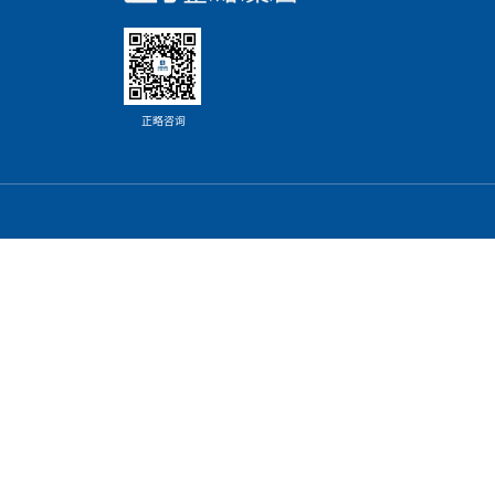
三是鼓励各业务条线或单位自己和自
四是配合建立过程监控机制，使得各
< 上一篇
中国和美国之间的人工智
相关推荐
脑机接口：贯穿人类生老病死，下一代
从DeepSeek到Kimi K3：18个月，AI.
AI重构产业版图：开发区到了换底