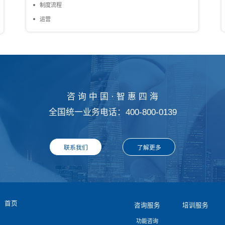
。每年年末，集团党委会或董事会从利润贡献、年度绩效考核、
数，考评结果是薪酬总额调整的重要依据，可作为弥补外界不可
据集团整体及各业务条线的年度盯住指标完成情况、当年人力资
基地自身年度实得薪酬总额作为分子，以此计算分配占比，方可
三、分条线开
之处在于：业务层面的差异化薪酬总额管控，不是简单地按子公
，引导各业务条线努力完成自身的盯住指标，用更少的人力资源投
通过提高自身的价值创造效率，在公司薪酬总额中获取更大的份