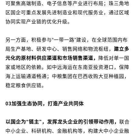
可聚焦高端制造、电子信息等产业进行布局；珠三角地
区国企可重点发展先进制造业和现代服务业，通过区域
协同实现产业链的优化升级。
另一方面，积极参与“一带一路”建设，在全球范围内布
局生产基地、研发中心、销售网络和物流枢纽，
建立多
元化的原材料供应渠道和市场销售渠道，
降低对单一国
家或地区的依赖。如中远海运在东南亚投资港口，保障
海上运输通道畅通；中粮集团在巴西收购大豆种植园，
稳定粮食供应链。
03
加强生态协同，打造产业共同体
以国企为“链主”，发挥龙头企业的引领带动作用，
联合
中小企业、科研机构、金融机构等，构建大中小企业融