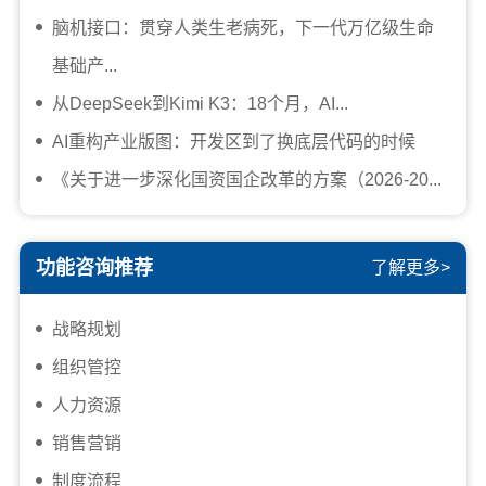
脑机接口：贯穿人类生老病死，下一代万亿级生命
基础产...
从DeepSeek到Kimi K3：18个月，AI...
AI重构产业版图：开发区到了换底层代码的时候
《关于进一步深化国资国企改革的方案（2026-20...
功能咨询推荐
了解更多>
战略规划
组织管控
人力资源
销售营销
制度流程