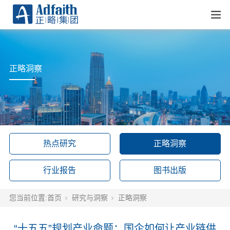
正略洞察
热点研究
正略洞察
行业报告
图书出版
您当前位置:
首页
研究与洞察
正略洞察
“十五五”规划产业命题：国企如何让产业链供