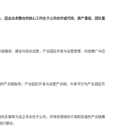
企业务整合的基本思路
、明确业务整合目标
多源于业务转型的推动，转型的核心目的是通过增强自身市场化
流的几种模式包括改组成为国有资本投资公司、运营公司，转型
、确定业务整合步骤