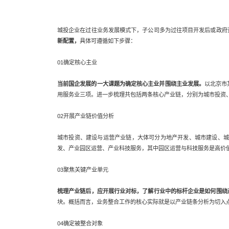
您当前位置:
首页
研究与洞察
正略洞察
国有企业开展业务整合，应首先把握业务
降低融资成本，减少对地方政府的依赖。
等。