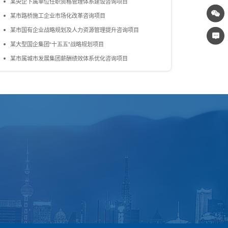
往不难看出，标杆企业通常依托本部资本公司，在产业链的关键
务板块框架，在框架下考虑如何对存在业务重合的子公司进行整合
维度考虑，子公司当前是否有经营团队、子公司当前是否仅承担
整合对象。换而言之，如子企业当前有经营团队，且具有实际经
、权衡业务整合方式
销常带来不可预见的问题，企业负责人通常慎之又慎。因此在业务
，分散、无序且人力成本浪费的问题。
中远期待时机成熟时“大刀
标、确定业务整合步骤需要管理者的细心与谋划，而权衡业务整合