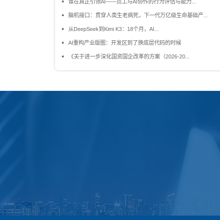
梳理产业链后，应开展行业对标，了解行
块。概括而言，业务整合工作的核心实际
04确定被整合对象
在关键产业单元设立子公司，那么究竟保
否因承接政府项目而设立。
以上四个维度
政府项目而设立的条件，建议保留此公司
国企业务整合中，通常采取吸收合并方式
过渡为原则，
以代管运营方式解决因承接
产彻底划转。国有企业开展业务整合，既