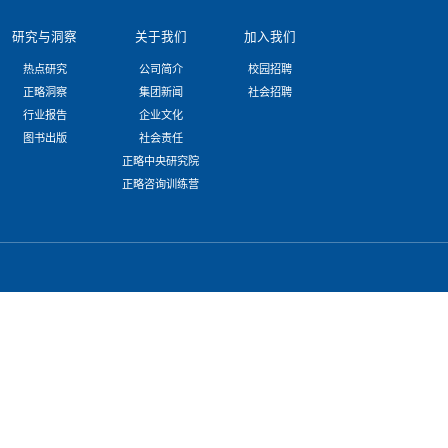
“十五五”规划
案例
了解更多>
某能
某央
某市
某市
某大