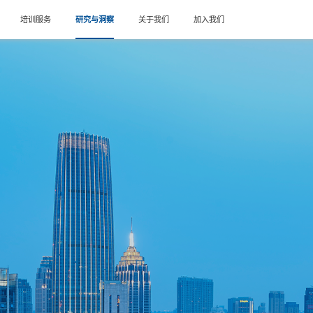
首页
咨询服务
培训服务
研究与洞察