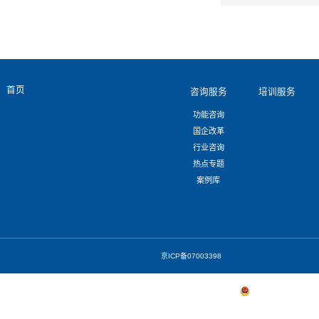
4． 医药行业人才能
第六章 大文旅行业
1． 国有旅游综合集
2． 国有旅游综合集
3． 国有旅游综合集
4． 国有旅游综合集
第七章 大交通行业
1． 高速公路建设现
2． ETC 联网趋
3． 省级高速公路投