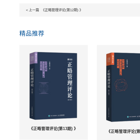
2． 城投类企业为何
3． 建筑央企：布局
第四章 人力资源管
1．PDCA 管理循环
2．绩效文化的“破”“立”
3．我的人才都哪儿去了
4． 人力资源共享服
第五章 大健康行业
1． 医药制造企业的
2． 医药企业薪酬体
3． 医药工业企业业