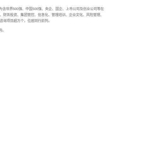
11 辑）》从国企改革观察、开发园区研究、企业战略研究、人
了国有企业工资总额管理改革、开发园区建设、交通运输行业发展
操作性极强的问题解决方案。全书内容充实，论证科学，指导性强
各级管理者、人力资源管理者、城投行业从业者、医药行业从业者
咨询行业内广受尊敬的中国咨询公司，被誉为中国咨询业的“黄埔军校
核心价值观，践行“竹文化”，咨询中国，智惠四海。
索与实践，正略集团旗下核心业务版块——正略咨询，已为含世界5