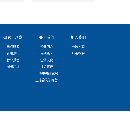
力素质研究 ／ 188
观察
团公司资源整合战略——整合哪些产业资源 ／ 199
团公司人才发展战略——拥有哪些产业人才 ／ 211
团公司集团管控战略——如何实现高效管控 ／ 220
团公司品牌发展战略——如何实施品牌战略 ／ 229
分析
状研究与未来展望 ／ 243
势下，省级高速公路企业如何借机发展 ／ 254
资平台之战略转型与多元化经营 ／ 262